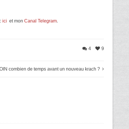
s:
ici
et mon
Canal Telegram
.
4
9
OIN combien de temps avant un nouveau krach ?