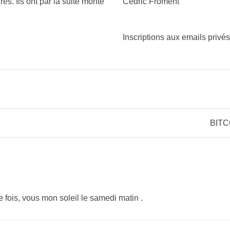
es. Ils ont par la suite monté
Cedric Froment
Inscriptions aux emails privé
BITC
e fois, vous mon soleil le samedi matin .