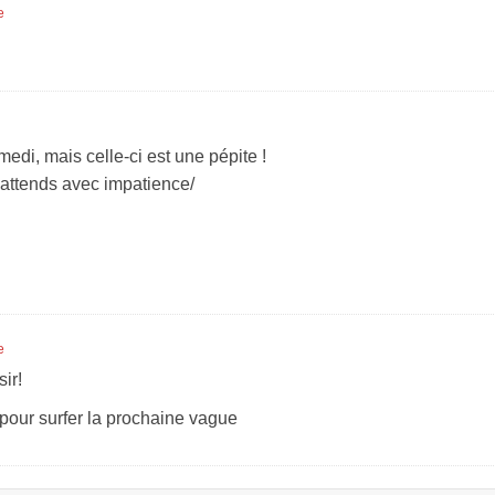
e
edi, mais celle-ci est une pépite !
 attends avec impatience/
e
ir!
pour surfer la prochaine vague