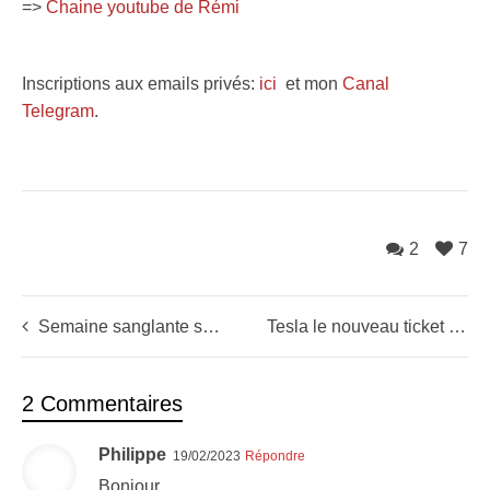
=>
Chaine youtube de Rémi
Inscriptions aux emails privés:
ici
et mon
Canal
Telegram
.
2
7
Semaine sanglante sur les marchés (faut-il paniquer ?)
Tesla le nouveau ticket de loto X10
2 Commentaires
Philippe
19/02/2023
Répondre
Bonjour ,