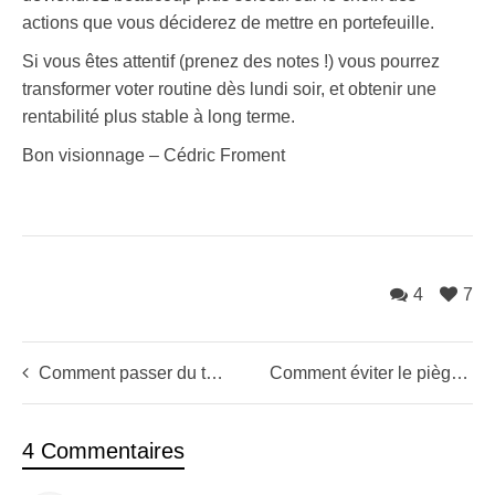
actions que vous déciderez de mettre en portefeuille.
Si vous êtes attentif (prenez des notes !) vous pourrez
transformer voter routine dès lundi soir, et obtenir une
rentabilité plus stable à long terme.
Bon visionnage – Cédric Froment
4
7
Comment passer du trading virtuel au trading réel? Avec Jérôme de Corée (Swing trader LSL)
Comment éviter le piège d’une action illiquide (LDM)?
4 Commentaires