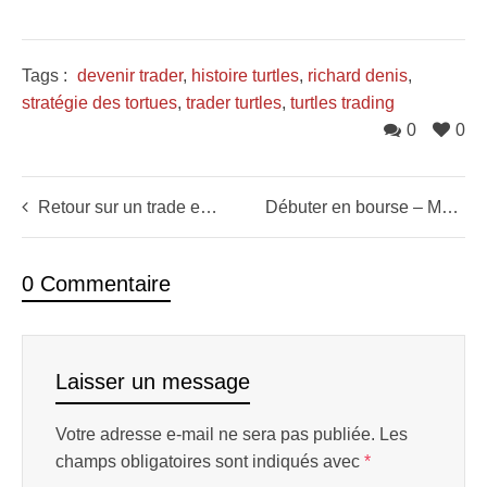
Tags :
devenir trader
,
histoire turtles
,
richard denis
,
stratégie des tortues
,
trader turtles
,
turtles trading
0
0
Retour sur un trade explosif de news sur CARMAT !
Débuter en bourse – Maitriser les 3 ordres de bourse
0 Commentaire
Laisser un message
Votre adresse e-mail ne sera pas publiée.
Les
champs obligatoires sont indiqués avec
*