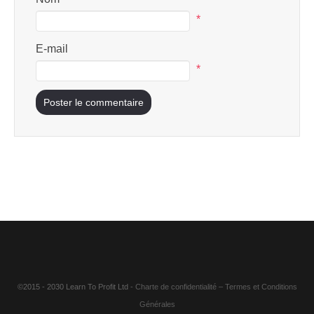
*
E-mail
*
©2015 - 2030 Learn To Profit Ltd
- Charte de confidentialité
–
Termes et Conditions
Générales