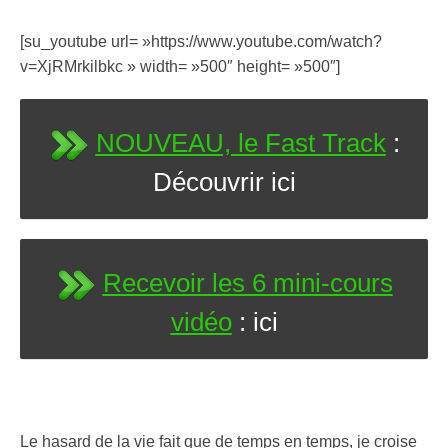
[su_youtube url= »https://www.youtube.com/watch?
v=XjRMrkilbkc » width= »500″ height= »500″]
NOUVEAU, le Fast Track
:
Découvrir ici
Recevoir les 6 mini-cours
vidéo
: ici
Le hasard de la vie fait que de temps en temps, je croise