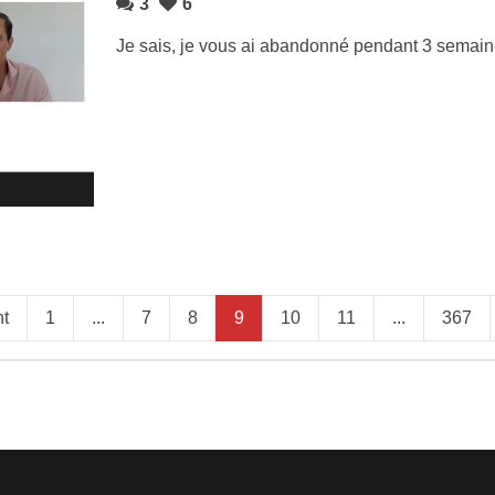
3
6
Je sais, je vous ai abandonné pendant 3 semain
t
1
...
7
8
9
10
11
...
367