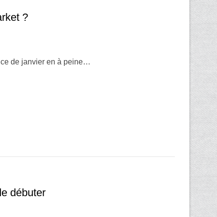
arket ?
nce de janvier en à peine…
 de débuter