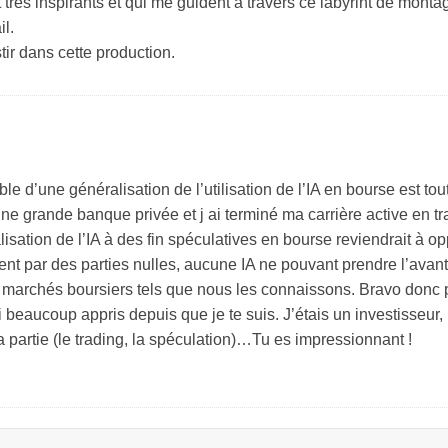
nt très inspirants et qui me guident à travers ce labyrint de mo
l.
tir dans cette production.
d’une généralisation de l’utilisation de l’IA en bourse est tout 
e grande banque privée et j ai terminé ma carrière active en tra
isation de l’IA à des fin spéculatives en bourse reviendrait à o
ent par des parties nulles, aucune IA ne pouvant prendre l’avant
des marchés boursiers tels que nous les connaissons. Bravo donc
ai beaucoup appris depuis que je te suis. J’étais un investisseur,
a partie (le trading, la spéculation)…Tu es impressionnant !