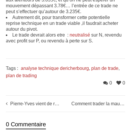
mouvement dépassant 3.78€… l’entrée de ce trade ne
peut s’effectuer qu’autour de 3.235€.
Autrement dit, pour transformer cette potentielle
reprise technique en un trade viable ,il faudrait acheter
autour du pivot.
Le trade devrait alors etre :
neutralisé
sur N, revendu
avec profit sur P, ou revendu à perte sur S.
Tags :
analyse technique dericherbourg
,
plan de trade
,
plan de trading
0
0
Pierre-Yves vient de réaliser ses 2 meilleurs mois de trading !
Comment trader la mauvaise période de « Sell in may and go away » ?
0 Commentaire