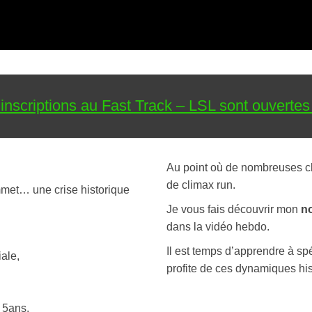
inscriptions au Fast Track – LSL sont ouverte
Au point où de nombreuses cla
de climax run.
mmet… une crise historique
Je vous fais découvrir mon
no
dans la vidéo hebdo.
Il est temps d’apprendre à spé
ale,
profite de ces dynamiques his
 5ans,