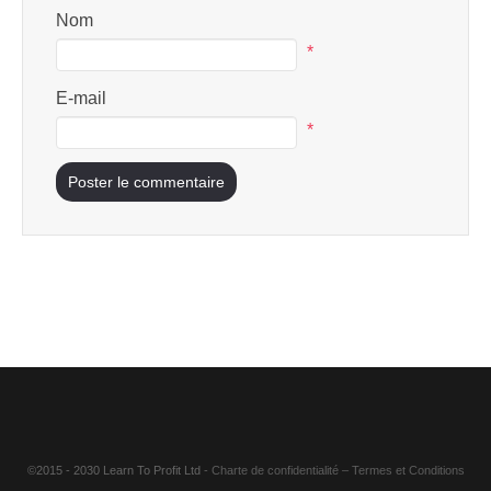
Nom
*
E-mail
*
©2015 - 2030 Learn To Profit Ltd
- Charte de confidentialité
–
Termes et Conditions