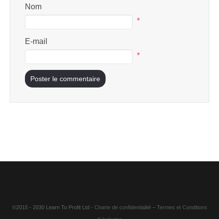
Nom
*
E-mail
*
©2015 - 2030 Learn To Profit Ltd
- Charte de confidentialité
–
Termes et Conditions