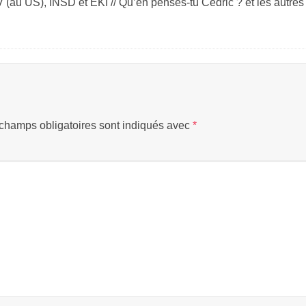
 (au US), INSD et EKI // Qu’en penses-tu Cédric ? et les autres
champs obligatoires sont indiqués avec
*