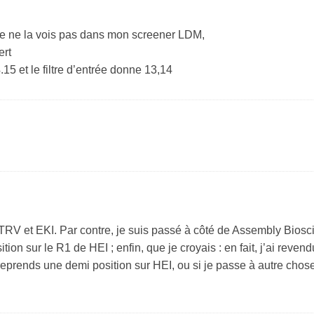
 je ne la vois pas dans mon screener LDM,
ert
.15 et le filtre d’entrée donne 13,14
RV et EKI. Par contre, je suis passé à côté de Assembly Biosc
on sur le R1 de HEI ; enfin, que je croyais : en fait, j’ai revend
reprends une demi position sur HEI, ou si je passe à autre chose 