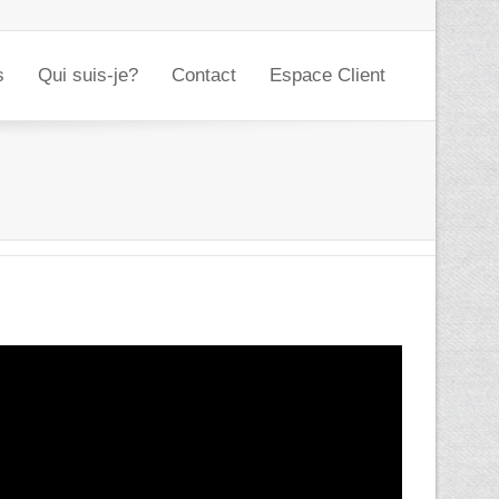
s
Qui suis-je?
Contact
Espace Client