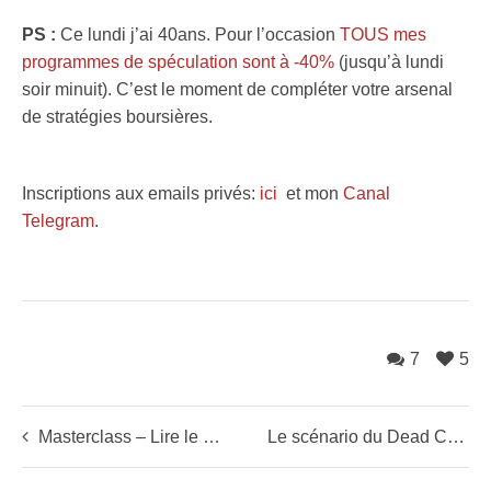
PS :
Ce lundi j’ai 40ans. Pour l’occasion
TOUS mes
programmes de spéculation sont à -40%
(jusqu’à lundi
soir minuit). C’est le moment de compléter votre arsenal
de stratégies boursières.
Inscriptions aux emails privés:
ici
et mon
Canal
Telegram
.
7
5
Masterclass – Lire le futur dans les courbes
Le scénario du Dead Cat Bounce – Effondrement des bourses (mon avis)