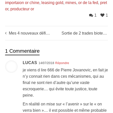
importaion or chine
,
leasing gold
,
mines
,
or de la fed
,
pret
or
,
producteur or
1
1
Mes 4 nouveaux défis trading de 2013 !
Sortie de 2 trades biotech
1 Commentaire
LUCAS
14/07/2018
Répondre
je viens d lire 666 de Pierre Jovanovic, en fait je
n’y connait rien dans ces mécanismes, qui au
final ne sont rien d’autre qu’une vaste
escroquerie… qui évite toute justice, toute
peine.
En réalité on mise sur « l’avenir » sur le « on
verra bien »… il est possible et même probable