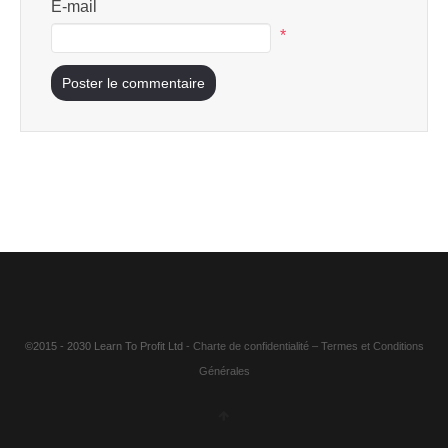
E-mail
*
©2015 - 2030 Learn To Profit Ltd
- Charte de confidentialité
–
Termes et Conditions
Générales