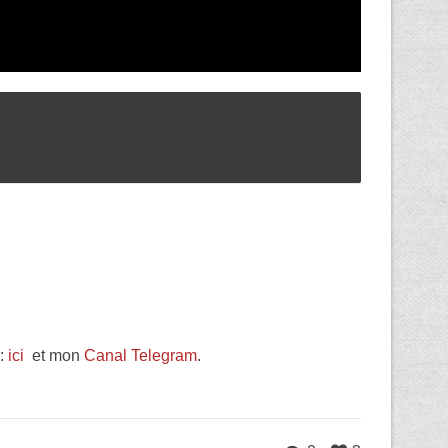
s:
ici
et mon
Canal Telegram
.