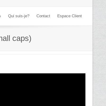
s
Qui suis-je?
Contact
Espace Client
mall caps)