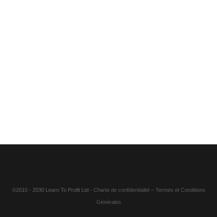
©2015 - 2030 Learn To Profit Ltd
- Charte de confidentialité
–
Termes et Conditions
Générales