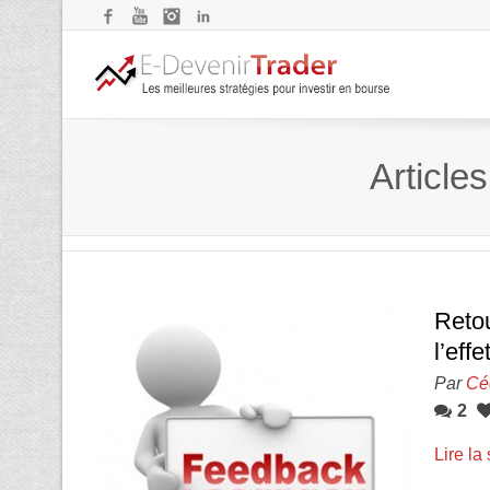
Facebook
YouTube
Instagram
LinkedIn
Article
Retou
l’eff
Par
Cé
2
Lire la 