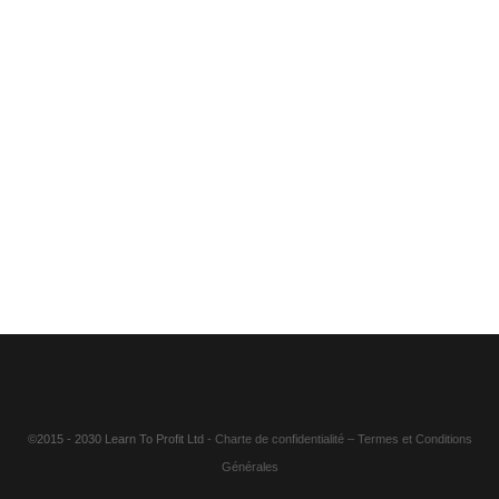
©2015 - 2030 Learn To Profit Ltd
- Charte de confidentialité
–
Termes et Conditions
Générales