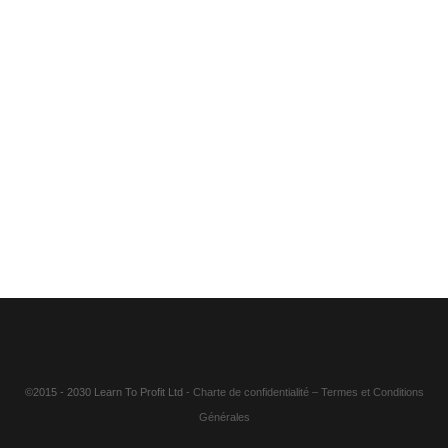
©2015 - 2030 Learn To Profit Ltd
- Charte de confidentialité
–
Termes et Conditions
Générales