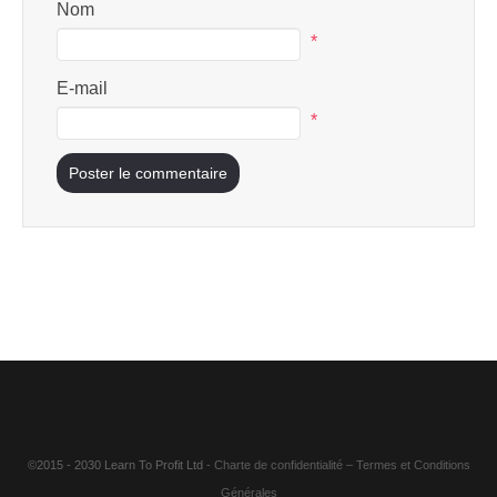
Nom
*
E-mail
*
©2015 - 2030 Learn To Profit Ltd
- Charte de confidentialité
–
Termes et Conditions
Générales