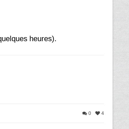
 quelques heures).
0
4