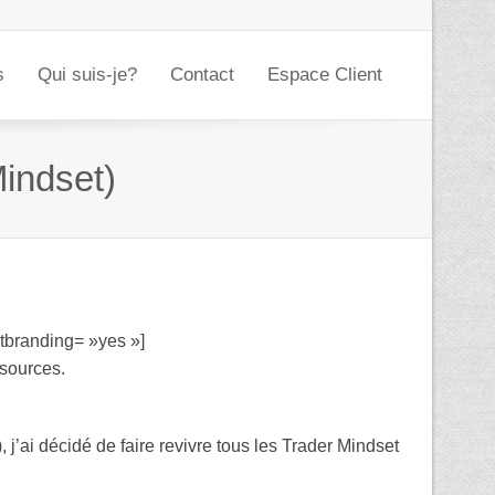
s
Qui suis-je?
Contact
Espace Client
indset)
tbranding= »yes »]
ssources.
 j’ai décidé de faire revivre tous les Trader Mindset