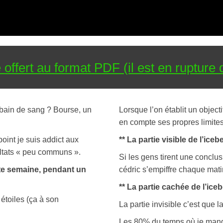
 offert au format PDF (il est en rupture
u bain de sang ? Bourse, un
Lorsque l’on établit un objecti
en compte ses propres limites 
int je suis addict aux
** La partie visible de l’iceb
ultats « peu communs ».
Si les gens tirent une conclus
tte semaine, pendant un
cédric s’empiffre chaque matin
** La partie cachée de l’iceb
étoiles (ça à son
La partie invisible c’est que l
Les 80% du temps où je mange