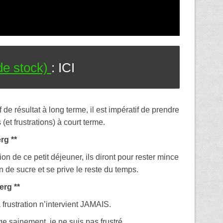
 de stock)
: ICI
f de résultat à long terme, il est impératif de prendre
(et frustrations) à court terme.
erg **
ion de ce petit déjeuner, ils diront pour rester mince
 de sucre et se prive le reste du temps.
erg **
a frustration n’intervient JAMAIS.
 sainement, je ne suis pas frustré.