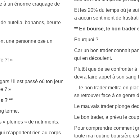
ble à un énorme craquage de
Et les 20% du temps où je suis
a aucun sentiment de frustrati
 de nutella, bananes, beurre
** En bourse, le bon trader e
Pourquoi ?
ent une personne ose un
Car un bon trader connait pa
qui en découlent.
re ?! »
Plutôt que de se confronter à 
devra faire appel à son sang
rs ! Il est passé où ton jeun
…le bon trader mettra en plac
e ? »
se retrouver face à ce genre d
e ? **
Le mauvais trader plonge deda
ng terme.
Le bon trader, a prévu le coup
 « pleines » de nutriments.
Pour comprendre comment gér
i n’apportent rien au corps.
toute ma routine boursière es