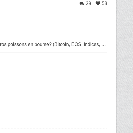
29
58
Comment pêcher des gros poissons en bourse? (Bitcoin, EOS, Indices, Or)