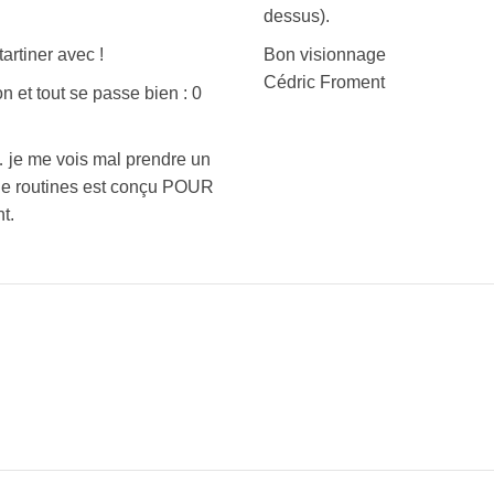
dessus).
tartiner avec !
Bon visionnage
Cédric Froment
n et tout se passe bien : 0
s… je me vois mal prendre un
 de routines est conçu POUR
t.