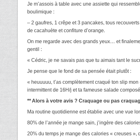
Je m’assois à table avec une assiette qui ressem
boulimique :
– 2 gaufres, 1 crêpe et 3 pancakes, tous recouverts
de cacahuète et confiture d’orange.
On me regarde avec des grands yeux… et finalem
gentil :
« Cédric, je ne savais pas que tu aimais tant le suc
Je pense que le fond de sa pensée était plutôt :
« heuuuuu, t’as complètement craqué ton slip mon ga
intermittent de 16H/j et ta fameuse salade composé
** Alors à votre avis ? Craquage ou pas craquag
Ma routine quotidienne est établie avec une vue lo
80% de l’année je mange sain, j’ingère des calories
20% du temps je mange des calories « creuses », qu