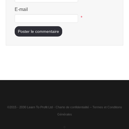
E-mail
*
©2015 - 2030 Learn To Profit Ltd
- Charte de confidentialité
–
Termes et Conditions
Générales