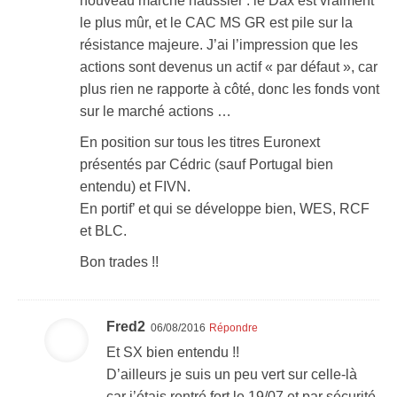
nouveau marché haussier : le Dax est vraiment
le plus mûr, et le CAC MS GR est pile sur la
résistance majeure. J’ai l’impression que les
actions sont devenus un actif « par défaut », car
plus rien ne rapporte à côté, donc les fonds vont
sur le marché actions …
En position sur tous les titres Euronext
présentés par Cédric (sauf Portugal bien
entendu) et FIVN.
En portif’ et qui se développe bien, WES, RCF
et BLC.
Bon trades !!
Fred2
06/08/2016
Répondre
Et SX bien entendu !!
D’ailleurs je suis un peu vert sur celle-là
car j’étais rentré fort le 19/07 et par sécurité