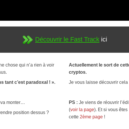
Découvrir le Fast Track
ici
ne chose qui n’a rien à voir
Actuellement le sort de cet
sus.
cryptos.
s tant c’est paradoxal ! ».
Je vous laisse découvrir cela
il va monter…
PS :
Je viens de réouvrir l’éd
(
voir la page
). Et si vous ête
rendre position dessus ?
cette
2ème page
!