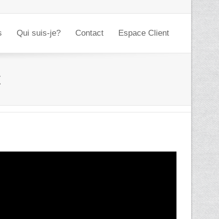
s
Qui suis-je?
Contact
Espace Client
t