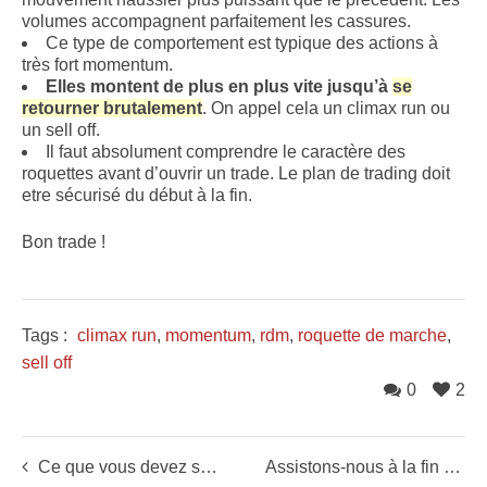
volumes accompagnent parfaitement les cassures.
Ce type de comportement est typique des actions à
très fort momentum.
Elles montent de plus en plus vite jusqu’à
se
retourner brutalement
. On appel cela un climax run ou
un sell off.
Il faut absolument comprendre le caractère des
roquettes avant d’ouvrir un trade. Le plan de trading doit
etre sécurisé du début à la fin.
Bon trade !
Tags :
climax run
,
momentum
,
rdm
,
roquette de marche
,
sell off
0
2
Ce que vous devez savoir pour réussir sur les actions
Assistons-nous à la fin du marché haussier des Midcaps francaises ?