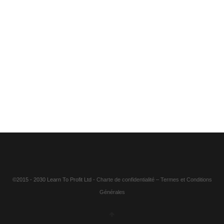
©2015 - 2030 Learn To Profit Ltd
- Charte de confidentialité
–
Termes et Conditions
Générales