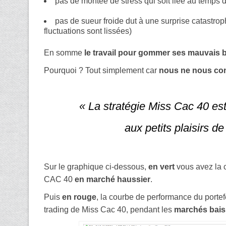
pas de montée de stress qui soit liée au temps 
pas de sueur froide dut à une surprise catastrop
fluctuations sont lissées)
En somme
le travail pour gommer ses mauvais bia
Pourquoi ? Tout simplement car
nous ne nous con
« La stratégie Miss Cac 40 est
aux petits plaisirs d
Sur le graphique ci-dessous,
en vert
vous avez la c
CAC 40
en marché haussier
.
Puis
en rouge
, la courbe de performance du porte
trading de Miss Cac 40, pendant les
marchés bais