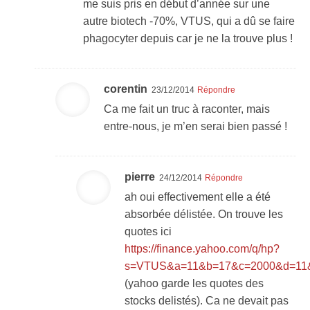
me suis pris en début d’année sur une
autre biotech -70%, VTUS, qui a dû se faire
phagocyter depuis car je ne la trouve plus !
corentin
23/12/2014
Répondre
Ca me fait un truc à raconter, mais
entre-nous, je m’en serai bien passé !
pierre
24/12/2014
Répondre
ah oui effectivement elle a été
absorbée délistée. On trouve les
quotes ici
https://finance.yahoo.com/q/hp?
s=VTUS&a=11&b=17&c=2000&d=11
(yahoo garde les quotes des
stocks delistés). Ca ne devait pas