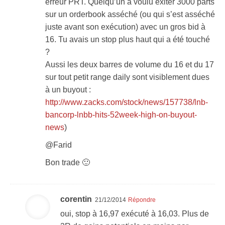
erreur PRT. Quelqu’un a voulu exiter 3000 parts
sur un orderbook asséché (ou qui s’est asséché
juste avant son exécution) avec un gros bid à
16. Tu avais un stop plus haut qui a été touché
?
Aussi les deux barres de volume du 16 et du 17
sur tout petit range daily sont visiblement dues
à un buyout :
http://www.zacks.com/stock/news/157738/lnb-
bancorp-lnbb-hits-52week-high-on-buyout-
news
)
@Farid
Bon trade 🙂
corentin
21/12/2014
Répondre
oui, stop à 16,97 exécuté à 16,03. Plus de