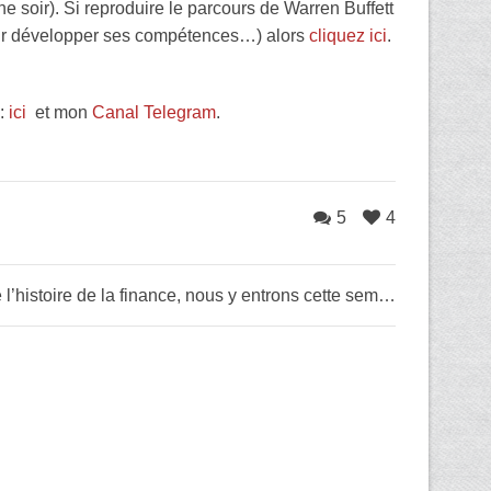
 soir). Si reproduire le parcours de Warren Buffett
oir développer ses compétences…) alors
cliquez ici
.
s:
ici
et mon
Canal Telegram
.
5
4
La plus grande bulle de l’histoire de la finance, nous y entrons cette semaine