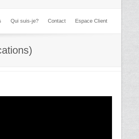
s
Qui suis-je?
Contact
Espace Client
cations)