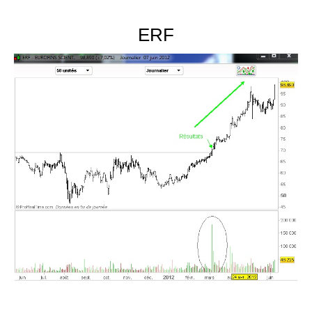
.
ERF
.