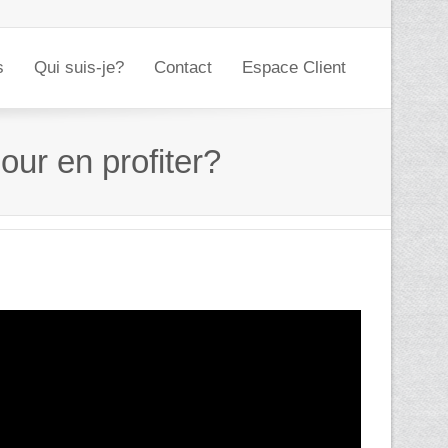
s
Qui suis-je?
Contact
Espace Client
our en profiter?