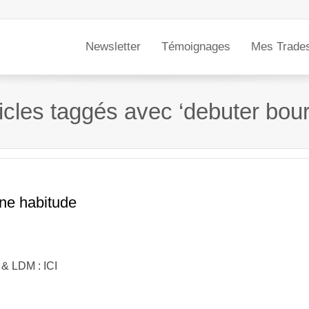
Newsletter
Témoignages
Mes Trade
icles taggés avec ‘debuter bou
une habitude
 & LDM : ICI