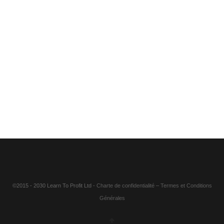
©2015 - 2030 Learn To Profit Ltd
- Charte de confidentialité
–
Termes et Conditions
Générales