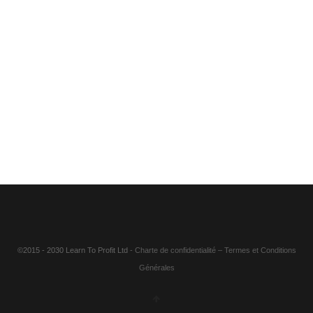
©2015 - 2030 Learn To Profit Ltd
- Charte de confidentialité
–
Termes et Conditions
Générales