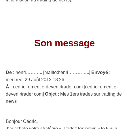
.
.
Son message
.
De :
henri……….. [mailto:henri…………..]
Envoyé :
mercredi 29 août 2012 18:26
À :
cedricfroment e-devenirtrader com [cedricfroment e-
devenirtrader com]
Objet :
Mes 1ers trades sur trading de
news
.
Bonjour Cédric,
J’ai acheté votre stratégie « Tradez les news » le 9 juin