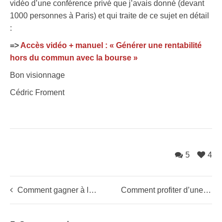
vidéo d’une conférence privé que j’avais donné (devant
1000 personnes à Paris) et qui traite de ce sujet en détail
:
=>
Accès vidéo + manuel : « Générer une rentabilité
hors du commun avec la bourse »
Bon visionnage
Cédric Froment
5
4
Comment gagner à la baisse en bourse? (alerte à la purge sur les screeners US!)
Comment profiter d’une saison de résultats en bourse (inclus: 3 opportunités explosives)