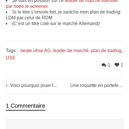
Je suis en position sur ce
leader de marché identifié
par notre le screener
.
Si le titre s’envole fort, je switche mon plan de trading
LDM par celui de RDM
(C’est un titre coté sur le marché Allemand)
Tags :
beate uhse AG
,
leader de marché
,
plan de trading
,
USE
1
1
Voici pourquoi jouer la baisse d’une action est ABSURDE !
Une roquette en portefeuille depuis 3 semaines (MOR)
1 Commentaire