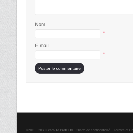
Nom
*
E-mail
*
©2015 - 2030 Learn To Profit Ltd
- Charte de confidentialité
–
Termes et Co