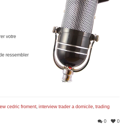
er votre
 de ressembler
iew cedric froment
,
interview trader a domicile
,
trading
0
0