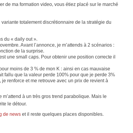
er de ma formation video, vous étiez placé sur le marché
e variante totalement discrétionnaire de la stratégie du
s du « daily out ».
novembre. Avant l’annonce, je m’attends à 2 scénarios :
nction de la surprise.
 c’est une small caps. Pour obtenir une position correcte il
 pour moins de 3 % de mon K : ainsi en cas mauvaise
rait fallu que la valeur perde 100% pour que je perde 3%
je renforce et me retrouve avec un prix de revient à
je m’attend à un très gros trend parabolique. Mais le
e le détour.
ng de news
et il reste quelques places disponibles.