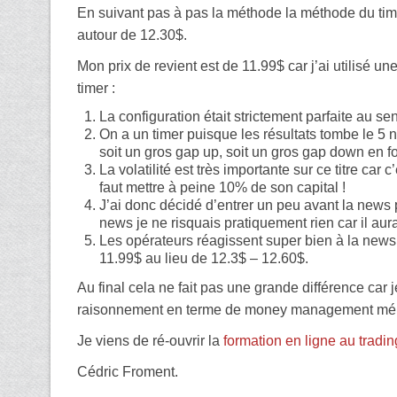
En suivant pas à pas la méthode la méthode du tim
autour de 12.30$.
Mon prix de revient est de 11.99$ car j’ai utilisé un
timer :
La configuration était strictement parfaite au sen
On a un timer puisque les résultats tombe le 5 
soit un gros gap up, soit un gros gap down en fo
La volatilité est très importante sur ce titre car
faut mettre à peine 10% de son capital !
J’ai donc décidé d’entrer un peu avant la news
news je ne risquais pratiquement rien car il au
Les opérateurs réagissent super bien à la news, 
11.99$ au lieu de 12.3$ – 12.60$.
Au final cela ne fait pas une grande différence car 
raisonnement en terme de money management mérit
Je viens de ré-ouvrir la
formation en ligne au tradi
Cédric Froment.