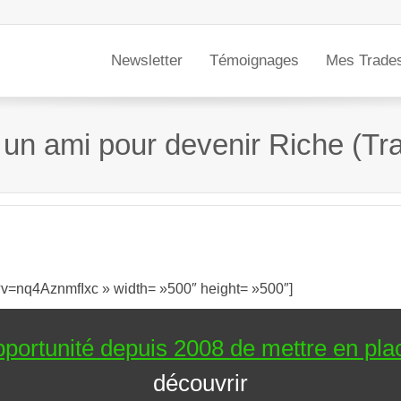
Newsletter
Témoignages
Mes Trade
 un ami pour devenir Riche (Tr
?v=nq4AznmfIxc » width= »500″ height= »500″]
portunité depuis 2008 de mettre en place
découvrir