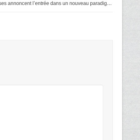
Coronavirus : Les bourses annoncent l’entrée dans un nouveau paradigme de la peur pour l’espèce humaine