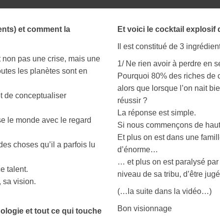
ients) et comment la
Et voici le cocktail explos
Il est constitué de 3 ingrédien
t non pas une crise, mais une
1/ Ne rien avoir à perdre en s
toutes les planètes sont en
Pourquoi 80% des riches de ce
alors que lorsque l’on nait bie
t de conceptualiser
réussir ?
La réponse est simple.
se le monde avec le regard
Si nous commençons de haut, e
Et plus on est dans une famil
des choses qu’il a parfois lu
d’énorme…
… et plus on est paralysé par 
e talent.
niveau de sa tribu, d’être jugé,
 sa vision.
(…la suite dans la vidéo…)
Bon visionnage
ologie et tout ce qui touche