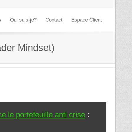
s
Qui suis-je?
Contact
Espace Client
ader Mindset)
 le portefeuille anti crise
: