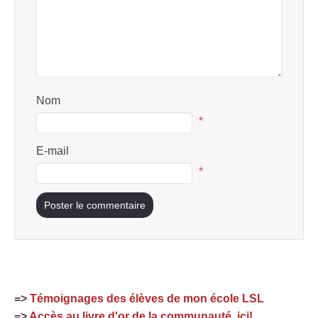
Nom
*
E-mail
*
=>
Témoignages des élèves de mon école LSL
=>
Accès au livre d'or de la communauté, ici!