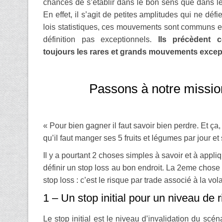
chances de s’établir dans le bon sens que dans l
En effet, il s’agit de petites amplitudes qui ne défi
lois statistiques, ces mouvements sont communs e
définition pas exceptionnels.
Ils précèdent 
toujours les rares et grands mouvements excep
Passons à notre mission
« Pour bien gagner il faut savoir bien perdre. Et ça
qu’il faut manger ses 5 fruits et légumes par jour et
Il y a pourtant 2 choses simples à savoir et à appli
définir un stop loss au bon endroit. La 2eme chose s
stop loss : c’est le risque par trade associé à la volat
1 – Un stop initial pour un niveau de 
Le stop initial est le niveau d’invalidation du scén