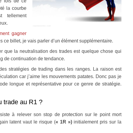
e fois de ce
pté la courbe
t tellement
eux.
ment gagner
s ce billet, je vais parler d’un élément supplémentaire.
er que la neutralisation des trades est quelque chose qui
ng de continuation de tendance.
des stratégies de trading dans les ranges. La raison est
spéculation car j’aime les mouvements patates. Donc pas je
iode longue et représentative pour ce genre de stratégie.
du trade au R1 ?
iste à relever son stop de protection sur le point mort
ain latent vaut le risque (
« 1R »)
initialement pris sur la