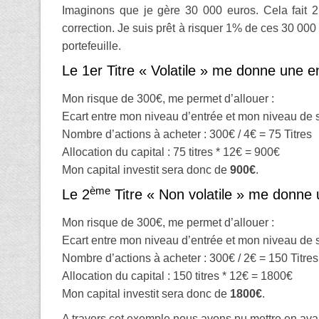
Imaginons que je gère 30 000 euros. Cela fait 
correction. Je suis prêt à risquer 1% de ces 30 000 e
portefeuille.
Le 1er Titre « Volatile » me donne une e
Mon risque de 300€, me permet d’allouer :
Ecart entre mon niveau d’entrée et mon niveau de s
Nombre d’actions à acheter : 300€ / 4€ = 75 Titres
Allocation du capital : 75 titres * 12€ = 900€
Mon capital investit sera donc de
900€
.
ème
Le 2
Titre « Non volatile » me donne 
Mon risque de 300€, me permet d’allouer :
Ecart entre mon niveau d’entrée et mon niveau de s
Nombre d’actions à acheter : 300€ / 2€ = 150 Titres
Allocation du capital : 150 titres * 12€ = 1800€
Mon capital investit sera donc de
1800€
.
A travers cet exemple nous avons pu mettre en avant