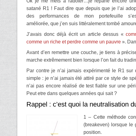
Ok je me mets à radoter…je reparle encore un
satané R1 ! Faut dire que depuis que je l’ai ado
des performances de mon portefeuille s’es
améliorée, que j’en suis littéralement tombé amour
J’avais donc déjà écrit un article dessus «
com
comme un riche et perdre comme un pauvre
». Dan
Avant d’en remettre une couche, je tiens à précis
marche extrêmement bien lorsque l’on fait du tradi
Par contre je n’ai jamais expérimenté le R1 sur 
simple : je n’ai jamais été attiré par ce style de 
n’ai pas encore réalisé de test fiable sur une pér
Peut etre dans quelques années qui sait ?
Rappel : c’est quoi la neutralisation 
1 – Cette méthode cons
(breakeven) lorsque le g
position.