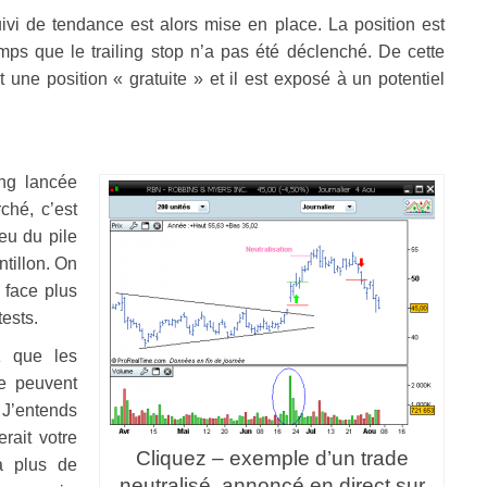
ivi de tendance est alors mise en place. La position est
ps que le trailing stop n’a pas été déclenché. De cette
t une position « gratuite » et il est exposé à un potentiel
ing lancée
ché, c’est
eu du pile
tillon. On
 face plus
ests.
z que les
me peuvent
 J’entends
rait votre
Cliquez – exemple d’un trade
 a plus de
neutralisé, annoncé en direct sur