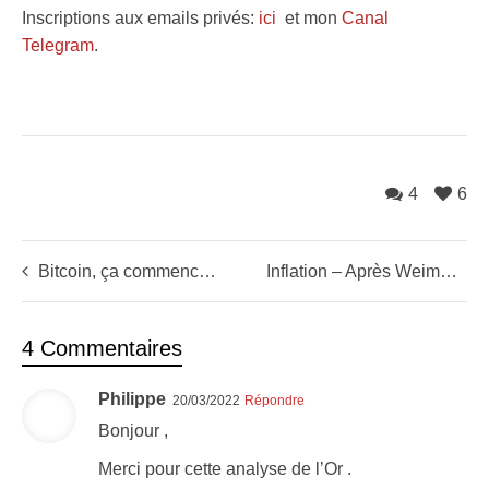
Inscriptions aux emails privés:
ici
et mon
Canal
Telegram
.
4
6
Bitcoin, ça commence à sentir bon
Inflation – Après Weimar et le Zimbabwé…l’europe ?
4 Commentaires
Philippe
20/03/2022
Répondre
Bonjour ,
Merci pour cette analyse de l’Or .