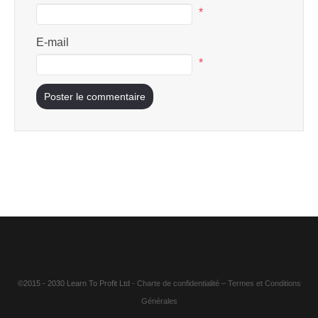
*
E-mail
*
©2015 - 2030 Learn To Profit Ltd
- Charte de confidentialité
–
Termes et Conditions
Générales