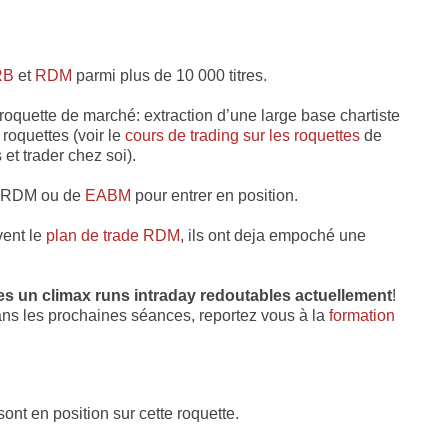
RB
et
RDM
parmi plus de 10 000 titres.
 roquette de marché: extraction d’une large base chartiste
 roquettes (voir le
cours de trading sur les roquettes
de
 et trader chez soi).
ade RDM ou de
EABM
pour entrer en position.
vent le
plan de trade RDM
, ils ont deja empoché une
 des un climax runs intraday redoutables actuellement
!
dans les prochaines séances, reportez vous à la
formation
ont en position sur cette roquette.