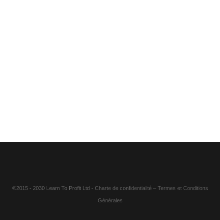
©2015 - 2030 Learn To Profit Ltd
- Charte de confidentialité
–
Termes et Conditions
Générales