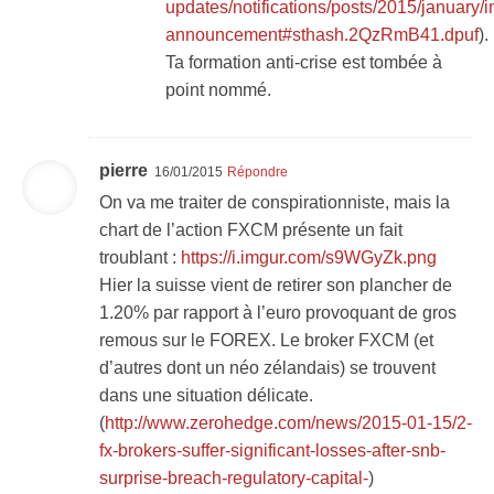
updates/notifications/posts/2015/january/i
announcement#sthash.2QzRmB41.dpuf
).
Ta formation anti-crise est tombée à
point nommé.
pierre
16/01/2015
Répondre
On va me traiter de conspirationniste, mais la
chart de l’action FXCM présente un fait
troublant :
https://i.imgur.com/s9WGyZk.png
Hier la suisse vient de retirer son plancher de
1.20% par rapport à l’euro provoquant de gros
remous sur le FOREX. Le broker FXCM (et
d’autres dont un néo zélandais) se trouvent
dans une situation délicate.
(
http://www.zerohedge.com/news/2015-01-15/2-
fx-brokers-suffer-significant-losses-after-snb-
surprise-breach-regulatory-capital-
)