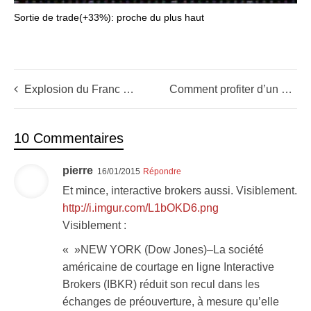
Sortie de trade(+33%): proche du plus haut
Explosion du Franc Suisse + mini krach des actions Suisses = La BCE commence la partie de Monopoly!
Comment profiter d’un délit d’initié (sans être un initié!)
10 Commentaires
pierre
16/01/2015
Répondre
Et mince, interactive brokers aussi. Visiblement.
http://i.imgur.com/L1bOKD6.png
Visiblement :
« »NEW YORK (Dow Jones)–La société
américaine de courtage en ligne Interactive
Brokers (IBKR) réduit son recul dans les
échanges de préouverture, à mesure qu’elle