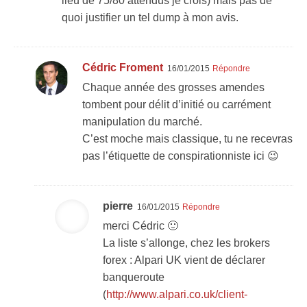
lieu de 75/80 attendus je crois) mais pas de
quoi justifier un tel dump à mon avis.
Cédric Froment
16/01/2015
Répondre
Chaque année des grosses amendes
tombent pour délit d’initié ou carrément
manipulation du marché.
C’est moche mais classique, tu ne recevras
pas l’étiquette de conspirationniste ici 😉
pierre
16/01/2015
Répondre
merci Cédric 🙂
La liste s’allonge, chez les brokers
forex : Alpari UK vient de déclarer
banqueroute
(
http://www.alpari.co.uk/client-