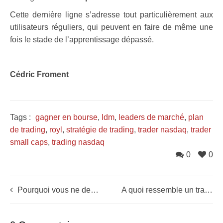
Cette dernière ligne s’adresse tout particulièrement aux
utilisateurs réguliers, qui peuvent en faire de même une
fois le stade de l’apprentissage dépassé.
Cédric Froment
Tags :
gagner en bourse
,
ldm
,
leaders de marché
,
plan
de trading
,
royl
,
stratégie de trading
,
trader nasdaq
,
trader
small caps
,
trading nasdaq
0
0
Pourquoi vous ne devriez jamais rester en position avant une annonce
A quoi ressemble un trader à domicile ?