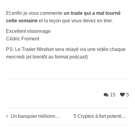
Et enfin je vous commente
un trade qui a mal tourné
cette semaine
et la leçon que vous devez en tirer.
Excellent visionnage
Cédric Froment
PS: Le Trader Mindset sera relayé via une vidéo chaque
mercredi (et bientôt au format podcast)
15
5
Un banquier millionnaire répond à une jeune femme cherchant un homme riche
5 Cryptos à fort potentiel (et le grand retour de l’or !)